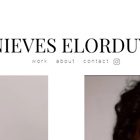
NIEVES ELORDU
w o r k
a b o u t
c o n t a c t